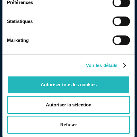
Préférences
Governance
Garantir a conformidade com a
Statistiques
regulamentação e requisitos da cadeia de valor
Marketing
Voir les détails
Autoriser tous les cookies
Autoriser la sélection
Refuser