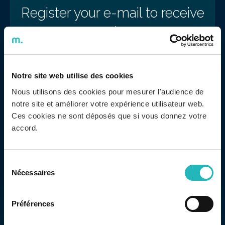
Register your e-mail to receive
Newsletter
Notre site web utilise des cookies
I expressly consent to the use of my email to
Nous utilisons des cookies pour mesurer l'audience de
send a newsletter for communication
notre site et améliorer votre expérience utilisateur web.
purposes. For more information, please
Ces cookies ne sont déposés que si vous donnez votre
consult our Privacy Policies.
accord.
Sélection
Nécessaires
du
consentement
SERVICES
Préférences