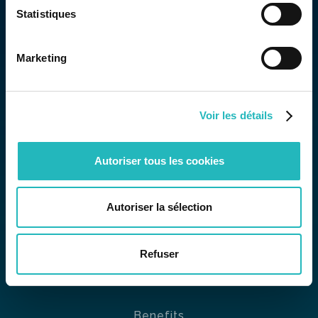
Strategy
Statistiques
Research &
Development
Marketing
Nearshore
Voir les détails
COMPANY
Autoriser tous les cookies
About us
News
🗞
Autoriser la sélection
Contact
Refuser
CAREER
Benefits