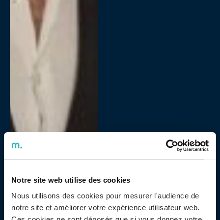
No passado dia 6 de dezembro, a cidade do Porto foi
Notre site web utilise des cookies
palco para receber o jantar de Natal da Adentis Porto.
Nous utilisons des cookies pour mesurer l'audience de
O cenário escolhido para a celebração foi o elegante
notre site et améliorer votre expérience utilisateur web.
Través Restaurante, um espaço que respira história e
Ces cookies ne sont déposés que si vous donnez votre